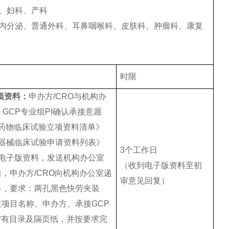
科、妇科、产科
、内分泌、普通外科、耳鼻咽喉科、皮肤科、肿瘤科、康复
时限
立项资料：
申办方/CRO与机构办
，GCP专业组PI确认承接意愿
《药物临床试验立项资料清单》
疗器械临床试验申请资料列表》
3个工作日
关电子版资料，发送机构办公室
（收到电子版资料至初
，申办方/CRO向机构办公室递
审意见回复）
料，要求：两孔黑色快劳夹装
项目名称、申办方、承接GCP
需有目录及隔页纸，并按要求完