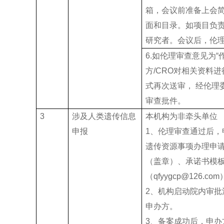
箱，会议前准备上会
面和目录。如项目负
研究者。会议后，伦
6.如伦理审查意见为
方/CRO对相关资料进
式再次送审， 经伦理
审查批件。
3
涉及人类遗传信息
本机构为非牵头单位
申报
1、伦理审查通过后
遗传资源事项办理申请
（盖章）、承诺书模
（qfyygcp@126.co
2、机构启动院内审
申办方。
3、备案成功后，申