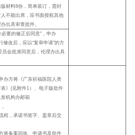
简版材料8份，简单装订，需封
责人不能出席，应书面授权其他
理办出具审查批件。
“作必要的修正后同意”，申办
行修改后，应以“复审申请”的方
委员会批准同意后，伦理办出具
，申办方将《广东祈福医院人类
表》(见附件1）、电子版批件
板发机构办邮箱
m）。
批流程，承诺书签字、盖章后交
办方将备案回执、申请书及批件