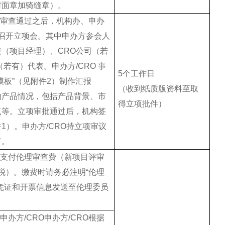
封面章加骑缝章）。
式审查通过之后，机构办、申办
人召开立项会。其中申办方参会人
（项目经理）、CRO公司（若
若有）代表。申办方/CRO 事
5个工作日
模板”（见附件2）制作汇报
（收到纸质版资料至取
的产品情况，包括产品背景、市
得立项批件）
点等。立项审批通过后，机构签
1）。申办方/CRO持立项审议
节。
须支付伦理审查费（新项目评审
含税）。缴费时请务必注明“伦理
凭证和开票信息发送至伦理委员
申办方/CRO申办方/CRO根据