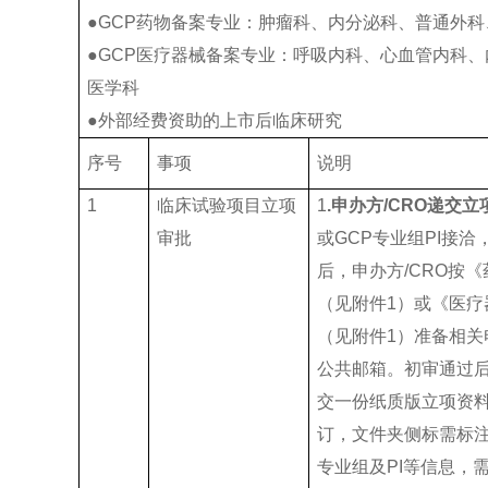
●GCP药物备案专业：肿瘤科、内分泌科、普通外
●GCP医疗器械备案专业：呼吸内科、心血管内科
医学科
●外部经费资助的上市后临床研究
序号
事项
说明
1
临床试验项目立项
1
.申办方/CRO递交
审批
或GCP专业组PI接洽
后，申办方/CRO按
（见附件1）或《医
（见附件1）准备相
公共邮箱。初审通过后
交一份纸质版立项资
订，文件夹侧标需标注
专业组及PI等信息，