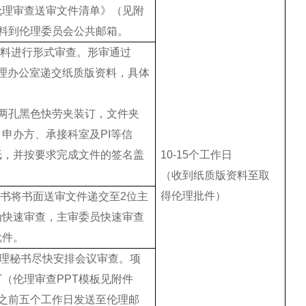
伦理审查送审文件清单》（见附
材料到伦理委员会公共邮箱。
材料进行形式审查。形审通过
伦理办公室递交纸质版资料，具体
求两孔黑色快劳夹装订，文件夹
申办方、承接科室及PI等信
纸，并按要求完成文件的签名盖
10-15个工作日
）
（收到纸质版资料至取
得伦理批件）
秘书将书面送审文件递交至2位主
为快速审查，主审委员快速审查
批件。
，伦理秘书尽快安排会议审查。项
T（伦理审查PPT模板见附件
议之前五个工作日发送至伦理邮