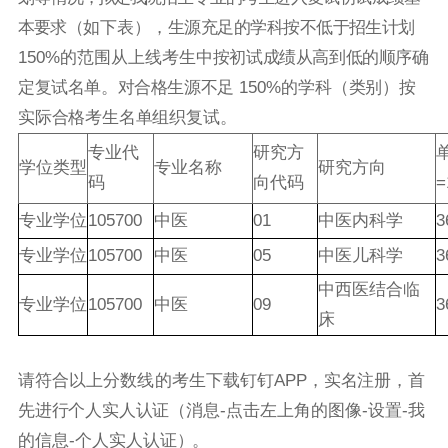
本要求
（
如下表）
，生源充足的学科按不低于招生计划
150
%
的范围从上线考生中
按初试成绩从高到低的顺序确
定复试名单。对合格生源不足
150%的
学科
（
类别
）
按
实际合格考生名单组织复试。
专业代
研究方
学位类型
专业名称
研究方向
码
向代码
=
专业学位
105700
中医
01
中医内科学
3
专业学位
105700
中医
05
中医儿科学
3
中西医结合临
专业学位
105700
中医
09
3
床
请符合以上分数线的考生下载钉钉
APP
，实名注册，首
先进行个人实人认证
（
消息
-点击左上角的图像-设置-我
的信息-个人实人认证
）
。