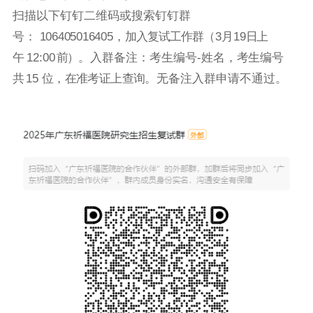
扫描以下钉钉二维码或搜索钉钉群
号：
106405016405
，
加入复试工作群
（3月19
日
上
午
12:00
前
）
。
入群备注：考生编号-姓名，
考生编号
共
15
位，在准考证上查询。
无备注入群申请不通过。