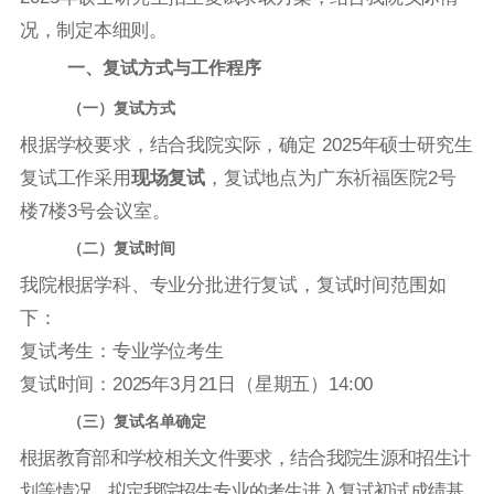
况，制定本细则。
一、复试方式与工作程序
（一）复试方式
根据学校要求，
结合我院实际，
确定
202
5
年硕士研究生
复试工作采用
现场复试
，复试地点为
广东祈福医院
2号
楼7楼3号会议室
。
（二）复试时间
我院根据学科、专业分批进行复试，复试时间范围如
下：
复试考生：专业学位考生
复试时间：
202
5
年
3
月
21
日（星期
五
）
1
4
:00
（三）复试名单确定
根据教育部和学校相关文件要求，结合我院生源和招生计
划等情
况，拟定我院
招生专业的考生进入复试初试成绩基