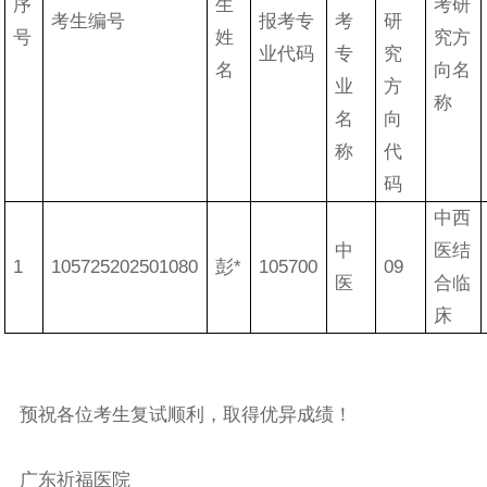
序
生
考研
考生编号
报考专
考
研
号
姓
究方
业代码
专
究
名
向名
业
方
称
名
向
称
代
码
中西
中
医结
1
105725202501080
彭*
105700
09
医
合临
床
预祝各位考生复试顺利，取得优异成绩！
广东祈福医院