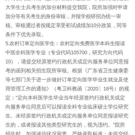
大学生士兵考生的加分材料提交
我院
，
院所
加强对申请
加分等有关考生的身份审核，并报学校研招办统一审
核。审核通过者按规定享受初试成绩加
10分政策，同等
条件下优先录取。
5
.
农村订单定向医学生：农村定向免费医学本科生报读
中医全科医学专业（专业代码
105700，研究方向代码
10），请提交经原签约行政机关或定向服务单位同意报
考的函到相关招生院所审核。根据《广东省卫生健康委
等七部门关于进一步做好订单定向医学毕业生就业及使
用管理工作的通知》（粤卫科教函〔2020〕18号）的规
定：“定向本科医学生毕业当年经原签约行政机关或定
向服务单位同意后可以报读全科专业临床硕士学位研究
生。未经原签约行政机关或定向服务单位同意报读研究
生的，或者报读其他类型研究生的，视为违约。”院所
招生时，加强诚信状况审查，严格录取标准；未提交经