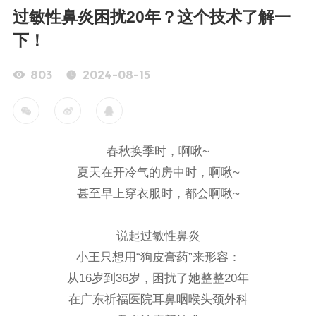
过敏性鼻炎困扰20年？这个技术了解一
下！
803
2024-08-15
春秋换季时，啊啾~
夏天在开冷气的房中时，啊啾~
甚至早上穿衣服时，都会啊啾~
说起过敏性鼻炎
小王只想用“狗皮膏药”来形容：
从16岁到36岁，困扰了她整整20年
在广东祈福医院耳鼻咽喉头颈外科