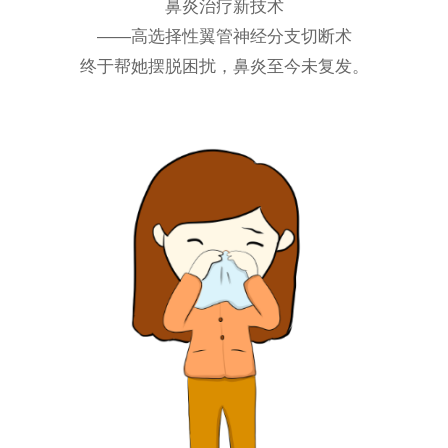
鼻炎治疗新技术
——高选择性翼管神经分支切断术
终于帮她摆脱困扰，鼻炎至今未复发。