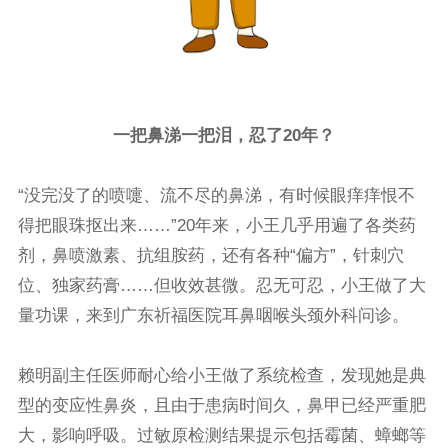
一把鼻涕一把泪，忍了20年？
“没完没了的喷嚏、流不尽的鼻涕，有时候眼痒痒恨不
得把眼珠抠出来……”20年来，小王几乎用遍了各类药
剂，鼻喷激素、抗组胺药，还有各种“偏方”，针刺穴
位、独家药膏……但收效甚微。忍无可忍，小王做了大
量功课，来到广东祈福医院耳鼻咽喉头颈外科问诊。
赖明副主任医师耐心给小王做了系统检查，发现她是典
型的变应性鼻炎，且由于患病时间久，鼻甲已经严重肥
大，影响呼吸。过敏原检测结果提示包括霉菌、蟑螂等