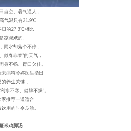
日当空、暑气逼人，
高气温只有21.9℃
日的27.3℃相比
是凉飕飕的。
，雨水却落个不停，
、似春非春”的天气，
周身不畅、胃口欠佳。
治未病科冷婷医生指出
夏的养生关键，
在“利水不寒、健脾不燥”。
大家推荐一道适合
后饮用的时令瓜汤。
薏米鸡脚汤