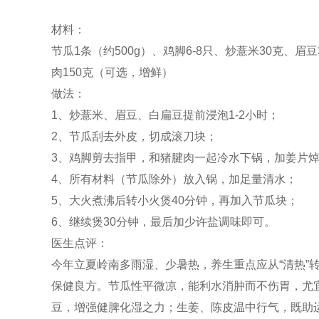
材料：
节瓜1条（约500g）、鸡脚6-8只、炒薏米30克、眉
肉150克（可选，增鲜）
做法：
1、炒薏米、眉豆、白扁豆提前浸泡1-2小时；
2、节瓜刮去外皮，切成滚刀块；
3、鸡脚剪去指甲，和猪腱肉一起冷水下锅，加姜片
4、所有材料（节瓜除外）放入锅，加足量清水；
5、大火煮沸后转小火煲40分钟，再加入节瓜块；
6、继续煲30分钟，最后加少许盐调味即可。
医生点评：
今年立夏岭南多雨湿、少暑热，养生重点应从“清热”
保健良方。节瓜性平微凉，能利水消肿而不伤胃，尤
豆，增强健脾化湿之力；生姜、陈皮温中行气，既助