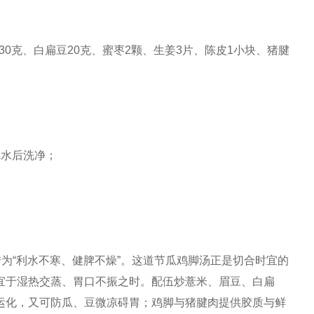
豆30克、白扁豆20克、蜜枣2颗、生姜3片、陈皮1小块、猪腱
焯水后洗净；
转为“利水不寒、健脾不燥”。这道节瓜鸡脚汤正是切合时宜的
宜于湿热交蒸、胃口不振之时。配伍炒薏米、眉豆、白扁
运化，又可防瓜、豆微凉碍胃；鸡脚与猪腱肉提供胶质与鲜